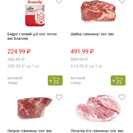
Бедро с кожей ц/б охл. лоток
Шейка /свинина/ охл. вес
вес Благояр
224.99 ₽
491.99 ₽
252.89 ₽
559.99 ₽
249.99 ₽ за 1 кг
614.99 ₽ за 1 кг
весовой
весовой
товар
товар
Окорок /свинина/ охл. вес
Лопатка б/к /свинина/ охл. вес