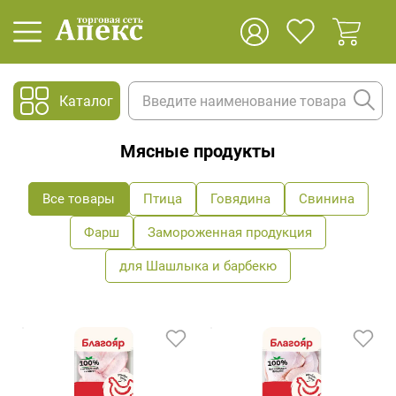
Каталог
Мясные продукты
Все товары
Птица
Говядина
Свинина
Фарш
Замороженная продукция
для Шашлыка и барбекю