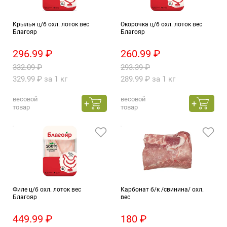
Крылья ц/б охл. лоток вес
Окорочка ц/б охл. лоток вес
Благояр
Благояр
296.99 ₽
260.99 ₽
332.09 ₽
293.39 ₽
329.99 ₽ за 1 кг
289.99 ₽ за 1 кг
весовой
весовой
товар
товар
Филе ц/б охл. лоток вес
Карбонат б/к /свинина/ охл.
Благояр
вес
449.99 ₽
180 ₽