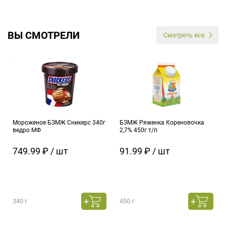
ВЫ СМОТРЕЛИ
Смотреть все
Мороженое БЗМЖ Сникерс 340г
БЗМЖ Ряженка Кореновочка
ведро МФ
2,7% 450г т/п
749.99 ₽ / шт
91.99 ₽ / шт
340 г
450 г