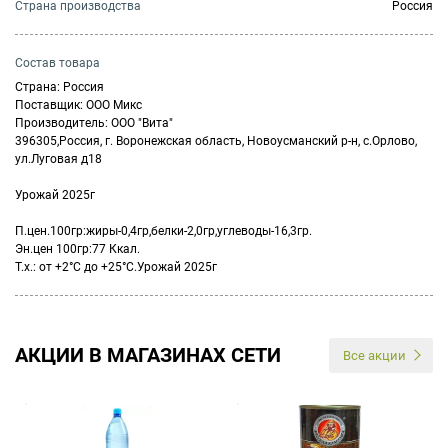
Страна производства
Россия
Состав товара
Страна: Россия
Поставщик: ООО Микс
Производитель: ООО "Вита"
396305,Россия, г. Воронежская область, Новоусманский р-н, с.Орлово,
ул.Луговая д18
Урожай 2025г
П.цен.100гр:жиры-0,4гр,белки-2,0гр,углеводы-16,3гр.
Эн.цен 100гр:77 Ккал.
Т.х.: от +2°С до +25°С.Урожай 2025г
АКЦИИ В МАГАЗИНАХ СЕТИ
Все акции