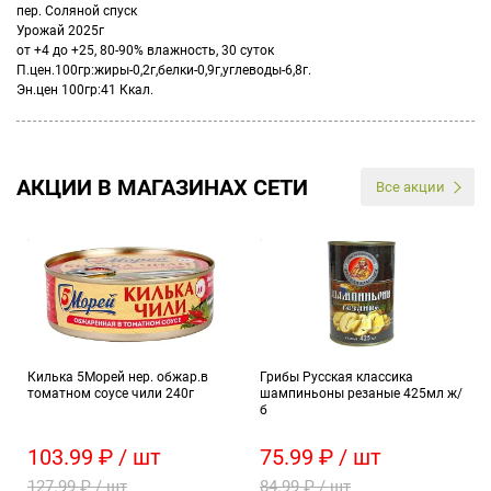
пер. Соляной спуск
Урожай 2025г
от +4 до +25, 80-90% влажность, 30 суток
П.цен.100гр:жиры-0,2г,белки-0,9г,углеводы-6,8г.
Эн.цен 100гр:41 Ккал.
АКЦИИ В МАГАЗИНАХ СЕТИ
Все акции
Килька 5Морей нер. обжар.в
Грибы Русская классика
томатном соусе чили 240г
шампиньоны резаные 425мл ж/
б
103.99 ₽ / шт
75.99 ₽ / шт
127.99 ₽ / шт
84.99 ₽ / шт