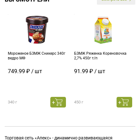
Мороженое БЗМЖ Сникерс 340г
БЗМЖ Ряженка Кореновочка
ведро МФ
2,7% 450г т/п
749.99 ₽ / шт
91.99 ₽ / шт
340 г
450 г
Торговая сеть «Апекс» - динамично развивающаяся