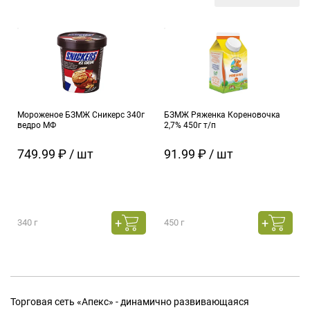
Мороженое БЗМЖ Сникерс 340г
БЗМЖ Ряженка Кореновочка
ведро МФ
2,7% 450г т/п
749.99 ₽ / шт
91.99 ₽ / шт
340 г
450 г
Торговая сеть «Апекс» - динамично развивающаяся