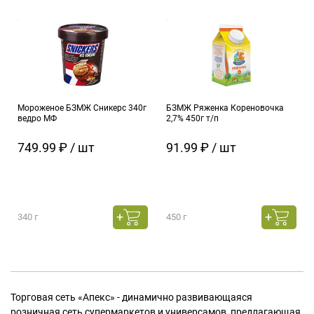
Мороженое БЗМЖ Сникерс 340г
БЗМЖ Ряженка Кореновочка
ведро МФ
2,7% 450г т/п
749.99 ₽ / шт
91.99 ₽ / шт
340 г
450 г
Торговая сеть «Апекс» - динамично развивающаяся
розничная сеть супермаркетов и универсамов, предлагающая