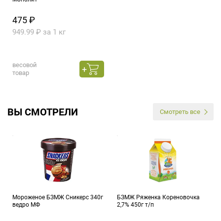
475 ₽
949.99 ₽ за 1 кг
весовой
товар
ВЫ СМОТРЕЛИ
Смотреть все
Мороженое БЗМЖ Сникерс 340г
БЗМЖ Ряженка Кореновочка
ведро МФ
2,7% 450г т/п