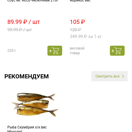
Соус Mr. Ricco чесночный 210г
Абрикос вес
89.99 ₽ / шт
105 ₽
99.99 ₽ / шт
120 ₽
349.99 ₽ за 1 кг
весовой
235 г
товар
РЕКОМЕНДУЕМ
Смотреть все
Рыба Скумбрия х/к вес
Монолит