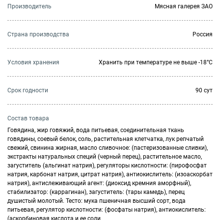
Производитель
Мясная галерея ЗАО
Страна производства
Россия
Условия хранения
Хранить при температуре не выше -18°C
Cрок годности
90 сут
Состав товара
Говядина, жир говяжий, вода питьевая, соединительная ткань
говядины, соевый белок, соль, растительная клетчатка, лук репчатый
свежий, свинина жирная, масло сливочное: (пастеризованные сливки),
экстракты натуральных специй (черный перец), растительное масло,
загуститель (альгинат натрия), регуляторы кислотности: (пирофосфат
натрия, карбонат натрия, цитрат натрия), антиокислитель: (изоаскорбат
натрия), антислеживающий агент: (диоксид кремния аморфный),
стабилизатор: (каррагинан), загуститель: (тары камедь), перец
душистый молотый. Тесто: мука пшеничная высший сорт, вода
питьевая, регулятор кислотности: (фосфаты натрия), антиокислитель:
(аскорбиновая кислота и ее соли