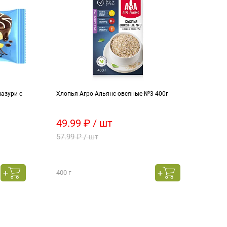
лазури с
Хлопья Агро-Альянс овсяные №3 400г
Напи
49.99 ₽ / шт
140
57.99 ₽ / шт
174.
400 г