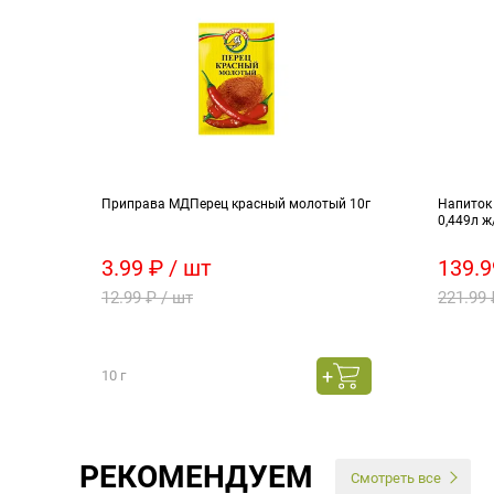
ная
Приправа МДПерец красный молотый 10г
Напиток 
0,449л ж
3.99 ₽ / шт
139.9
12.99 ₽ / шт
221.99 
10 г
РЕКОМЕНДУЕМ
Смотреть все