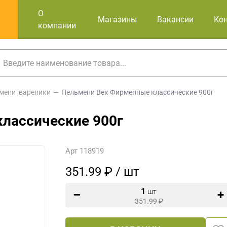
О
Магазины
Вакансии
Ко
компании
мени ,вареники
Пельмени Век Фирменные классические 900г
лассические 900г
Арт 118919
351.99 ₽ / шт
1
шт
351.99
₽