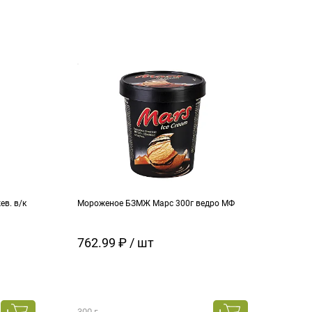
в. в/к
Мороженое БЗМЖ Марс 300г ведро МФ
Моро
кара
762.99 ₽ / шт
129
300 г
130 г