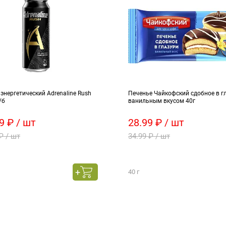
энергетический Adrenaline Rush
Печенье Чайкофский сдобное в г
/б
ванильным вкусом 40г
9 ₽ / шт
28.99 ₽ / шт
₽ / шт
34.99 ₽ / шт
40 г