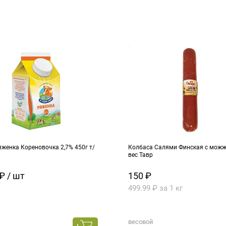
женка Кореновочка 2,7% 450г т/
Колбаса Салями Финская с можже
вес Тавр
₽ / шт
150 ₽
499.99 ₽ за 1 кг
весовой