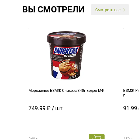
ВЫ СМОТРЕЛИ
Смотреть все
Мороженое БЗМЖ Сникерс 340г ведро МФ
БЗМЖ Ря
п
749.99 ₽ / шт
91.99 
340 г
450 г