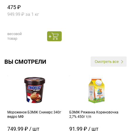
475 ₽
949.99 ₽ за 1 кг
весовой
товар
ВЫ СМОТРЕЛИ
Смотреть все
Мороженое БЗМЖ Сникерс 340г
БЗМЖ Ряженка Кореновочка
ведро МФ
2,7% 450г т/п
749.99 ₽ / шт
91.99 ₽ / шт