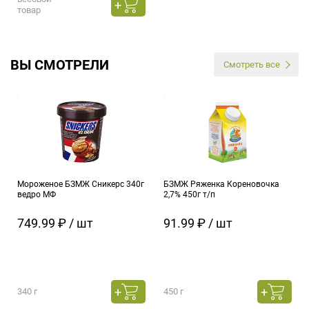
товар
ВЫ СМОТРЕЛИ
Смотреть все
Мороженое БЗМЖ Сникерс 340г
БЗМЖ Ряженка Кореновочка
ведро МФ
2,7% 450г т/п
749.99 ₽ / шт
91.99 ₽ / шт
340 г
450 г