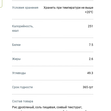
Условия хранения
Хранить при температуре не выше
+20°C
Калорийность,
251
ккал
Белки
7.5
Жиры
2.6
Углеводы
49.3
Cрок годности
365 сут
Состав товара
Рис дробленый, соль пищевая, соевый текстурат,