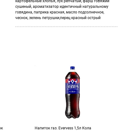
картофельные хлопья, лук репчатый, фарш говяжий
сушеный, ароматизатор идентичный натуральному
говядина, паприка красная, масло подсолнечное,
чеснок, зелень петрушки,перец красный острый
ок
Напиток газ. Evervess 1,5л Кола
Кофе 
чашк