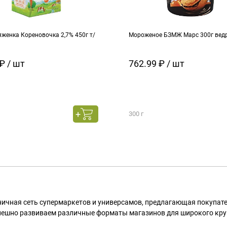
женка Кореновочка 2,7% 450г т/
Мороженое БЗМЖ Марс 300г вед
₽ / шт
762.99 ₽ / шт
300 г
ничная сеть супермаркетов и универсамов, предлагающая покупа
пешно развиваем различные форматы магазинов для широкого кру