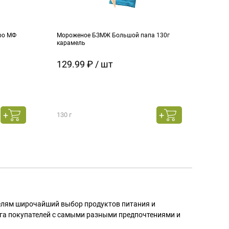
ро МФ
Мороженое БЗМЖ Большой папа 130г
Моро
карамель
ч.см
129.99 ₽ / шт
129
130 г
130 г
телям широчайший выбор продуктов питания и
га покупателей с самыми разными предпочтениями и