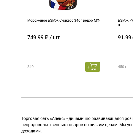
Мороженое БЗМЖ Сникерс 340г ведро МФ
БЗМЖ Ря
п
749.99 ₽ / шт
91.99 
340 г
450 г
Торговая сеть «Апекс» - динамично развивающаяся роз
непродовольственных товаров по низким ценам. Мы ус
доходами.