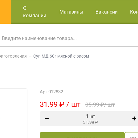
О
Магазины
Вакансии
Ко
компании
риготовления
Суп МД 60г мясной с рисом
Арт 012832
31.99 ₽ / шт
35.99 ₽/ шт
1
шт
31.99
₽