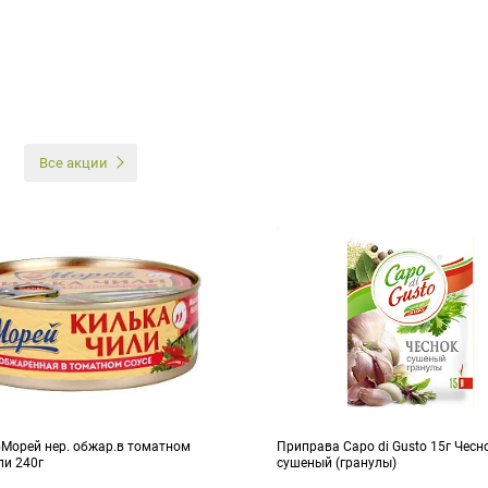
И
Все акции
5Морей нер. обжар.в томатном
Приправа Capo di Gusto 15г Чесн
ли 240г
сушеный (гранулы)