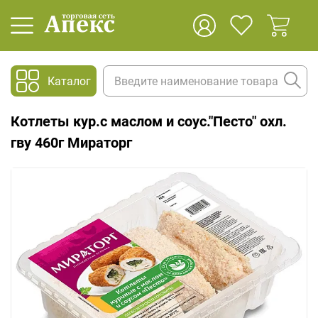
Каталог
Котлеты кур.с маслом и соус."Песто" охл.
гву 460г Мираторг