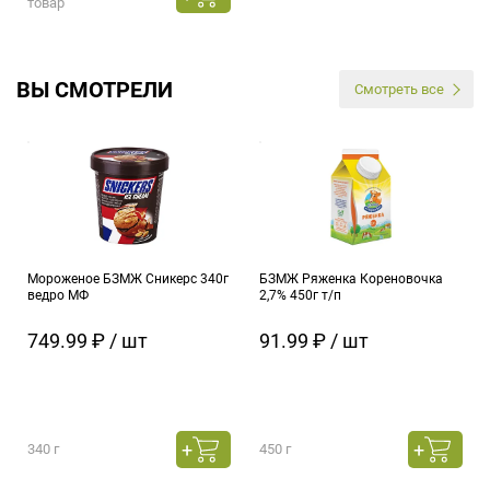
товар
ВЫ СМОТРЕЛИ
Смотреть все
Мороженое БЗМЖ Сникерс 340г
БЗМЖ Ряженка Кореновочка
ведро МФ
2,7% 450г т/п
749.99 ₽ / шт
91.99 ₽ / шт
340 г
450 г