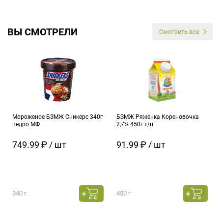
ВЫ СМОТРЕЛИ
Смотреть все
Мороженое БЗМЖ Сникерс 340г
БЗМЖ Ряженка Кореновочка
ведро МФ
2,7% 450г т/п
749.99 ₽ / шт
91.99 ₽ / шт
340 г
450 г