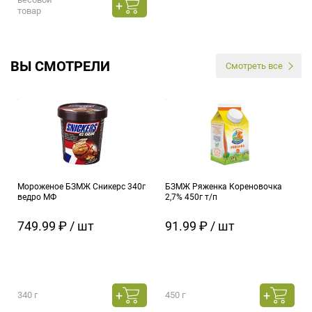
товар
ВЫ СМОТРЕЛИ
Смотреть все
Мороженое БЗМЖ Сникерс 340г
БЗМЖ Ряженка Кореновочка
ведро МФ
2,7% 450г т/п
749.99 ₽ / шт
91.99 ₽ / шт
340 г
450 г