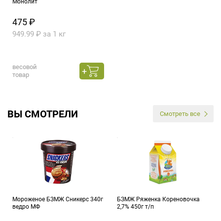
Монолит
475 ₽
949.99 ₽ за 1 кг
весовой
товар
ВЫ СМОТРЕЛИ
Смотреть все
Мороженое БЗМЖ Сникерс 340г
БЗМЖ Ряженка Кореновочка
ведро МФ
2,7% 450г т/п