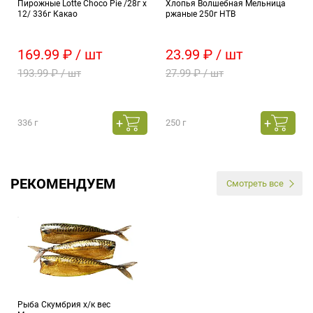
Пирожные Lotte Choco Pie /28г х
Хлопья Волшебная Мельница
12/ 336г Какао
ржаные 250г НТВ
169.99 ₽ / шт
23.99 ₽ / шт
193.99 ₽ / шт
27.99 ₽ / шт
336 г
250 г
РЕКОМЕНДУЕМ
Смотреть все
Рыба Скумбрия х/к вес