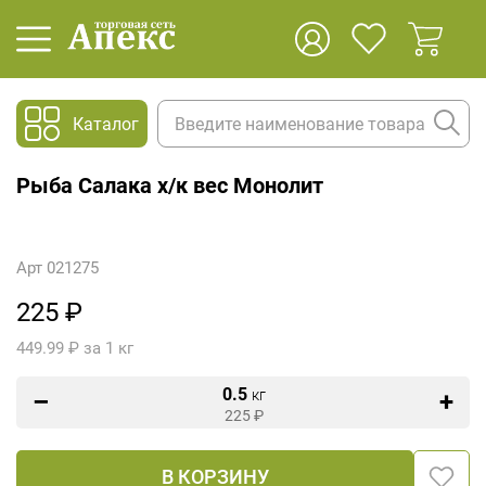
Каталог
Рыба Салака х/к вес Монолит
Арт 021275
225 ₽
449.99 ₽ за 1 кг
0.5
кг
225
₽
В КОРЗИНУ