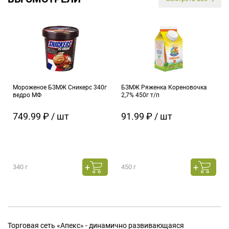
Мороженое БЗМЖ Сникерс 340г
БЗМЖ Ряженка Кореновочка
ведро МФ
2,7% 450г т/п
749.99 ₽ / шт
91.99 ₽ / шт
340 г
450 г
Торговая сеть «Апекс» - динамично развивающаяся