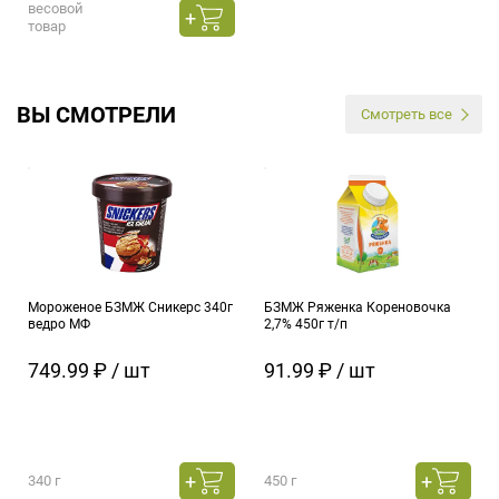
весовой
товар
ВЫ СМОТРЕЛИ
Смотреть все
Мороженое БЗМЖ Сникерс 340г
БЗМЖ Ряженка Кореновочка
ведро МФ
2,7% 450г т/п
749.99 ₽ / шт
91.99 ₽ / шт
340 г
450 г