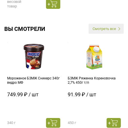
весовой
товар
ВЫ СМОТРЕЛИ
Смотреть все
Мороженое БЗМЖ Сникерс 340г
БЗМЖ Ряженка Кореновочка
ведро МФ
2,7% 450г т/п
749.99 ₽ / шт
91.99 ₽ / шт
340 г
450 г