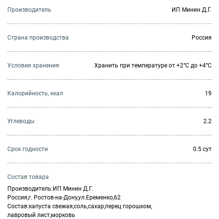
Производитель
ИП Минин Д.Г.
Страна производства
Россия
Условия хранения
Хранить при температуре от +2°С до +4°С
Калорийность, ккал
19
Углеводы
2.2
Cрок годности
0.5 сут
Состав товара
Производитель:ИП Минин Д.Г.
Россия,г. Ростов-на-Дону,ул.Еременко,62
Состав:капуста свежая,соль,сахар,перец горошком,
лавровый лист,морковь