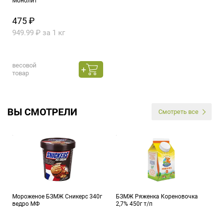
Монолит
475 ₽
949.99 ₽ за 1 кг
весовой
товар
ВЫ СМОТРЕЛИ
Смотреть все
Мороженое БЗМЖ Сникерс 340г
БЗМЖ Ряженка Кореновочка
ведро МФ
2,7% 450г т/п