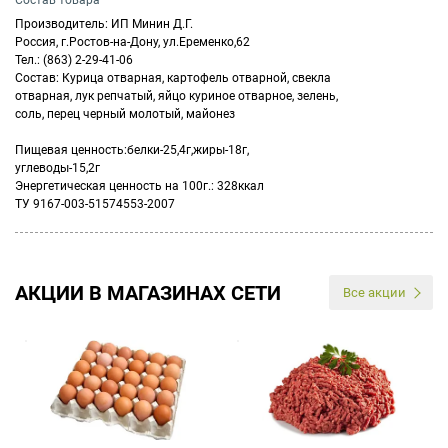
Состав товара
Производитель: ИП Минин Д.Г.
Россия, г.Ростов-на-Дону, ул.Еременко,62
Тел.: (863) 2-29-41-06
Состав: Курица отварная, картофель отварной, свекла
отварная, лук репчатый, яйцо куриное отварное, зелень,
соль, перец черный молотый, майонез
Пищевая ценность:белки-25,4г,жиры-18г,
углеводы-15,2г
Энергетическая ценность на 100г.: 328ккал
ТУ 9167-003-51574553-2007
АКЦИИ В МАГАЗИНАХ СЕТИ
Все акции