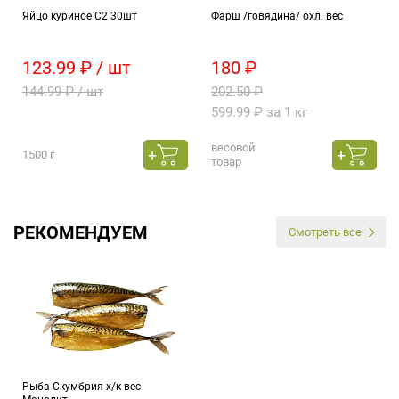
Яйцо куриное С2 30шт
Фарш /говядина/ охл. вес
123.99 ₽ / шт
180 ₽
144.99 ₽ / шт
202.50 ₽
599.99 ₽ за 1 кг
весовой
1500 г
товар
РЕКОМЕНДУЕМ
Смотреть все
Рыба Скумбрия х/к вес