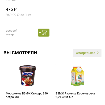
475 ₽
949.99 ₽ за 1 кг
весовой
товар
ВЫ СМОТРЕЛИ
Смотреть все
Мороженое БЗМЖ Сникерс 340г
БЗМЖ Ряженка Кореновочка
ведро МФ
2,7% 450г т/п