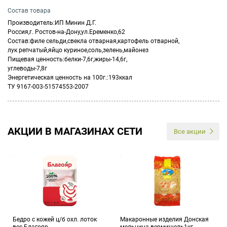
Состав товара
Производитель:ИП Минин Д.Г.
Россия,г. Ростов-на-Дону,ул.Еременко,62
Состав:филе сельди,свекла отварная,картофель отварной,
лук репчатый,яйцо куриное,соль,зелень,майонез
Пищевая ценность:белки-7,6г,жиры-14,6г,
углеводы-7,8г
Энергетическая ценность на 100г.:193ккал
ТУ 9167-003-51574553-2007
АКЦИИ В МАГАЗИНАХ СЕТИ
Все акции
Бедро с кожей ц/б охл. лоток
Макаронные изделия Донская
вес Благояр
мельница вермишель1кг