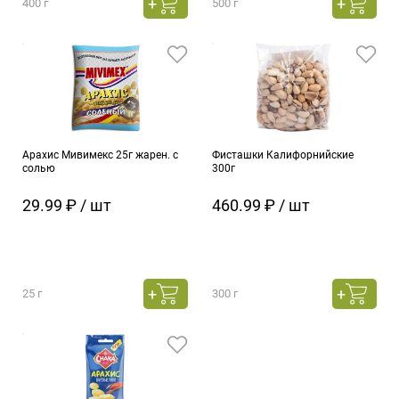
400 г
500 г
Арахис Мивимекс 25г жарен. с
Фисташки Калифорнийские
солью
300г
29.99 ₽ / шт
460.99 ₽ / шт
25 г
300 г