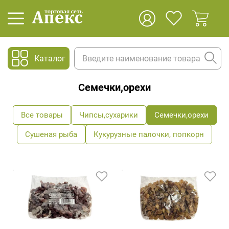
Каталог
Семечки,орехи
Все товары
Чипсы,сухарики
Семечки,орехи
Сушеная рыба
Кукурузные палочки, попкорн