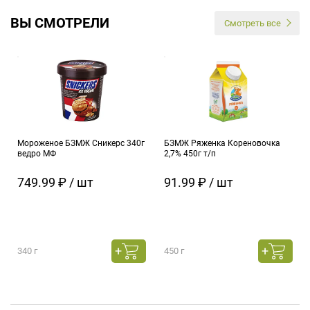
ВЫ СМОТРЕЛИ
Смотреть все
Мороженое БЗМЖ Сникерс 340г
БЗМЖ Ряженка Кореновочка
ведро МФ
2,7% 450г т/п
749.99 ₽ / шт
91.99 ₽ / шт
340 г
450 г