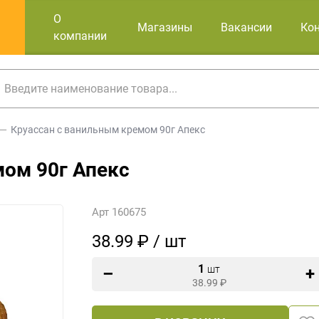
О
Магазины
Вакансии
Ко
компании
Круассан с ванильным кремом 90г Апекс
мом 90г Апекс
Арт 160675
38.99 ₽ / шт
1
шт
38.99
₽