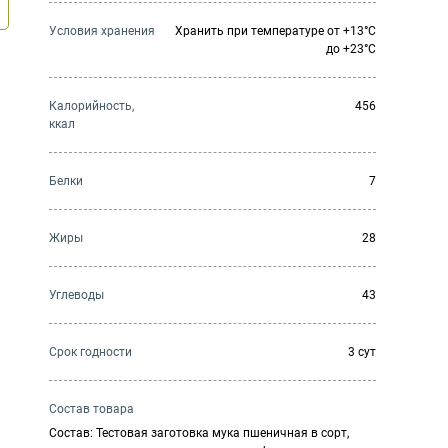
Условия хранения
Хранить при температуре от +13°С
до +23°С
Калорийность,
456
ккал
Белки
7
Жиры
28
Углеводы
43
Cрок годности
3 сут
Состав товара
Состав: Тестовая заготовка мука пшеничная в сорт,