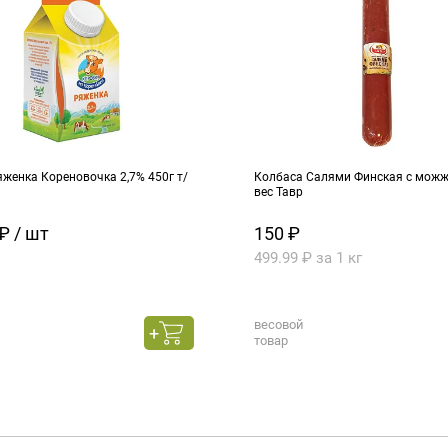
женка Кореновочка 2,7% 450г т/
Колбаса Салями Финская с можже
вес Тавр
₽ / шт
150 ₽
499.99 ₽ за 1 кг
весовой
товар