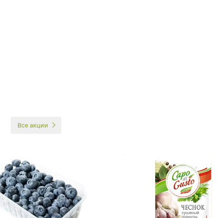
И
Все акции