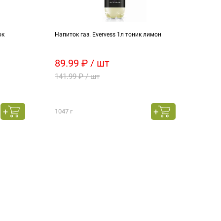
ок
Напиток газ. Evervess 1л тоник лимон
Чипсы
зеле
89.99 ₽ / шт
99.
141.99 ₽ / шт
121.
1047 г
70 г