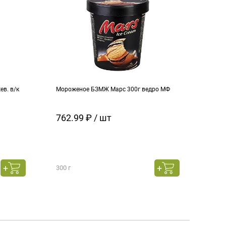
в. в/к
Мороженое БЗМЖ Марс 300г ведро МФ
Моро
кара
762.99 ₽ / шт
129
300 г
130 г