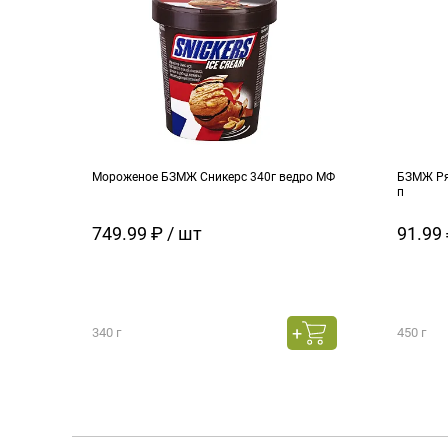
Мороженое БЗМЖ Сникерс 340г ведро МФ
БЗМЖ Ря
п
749.99 ₽ / шт
91.99 
340 г
450 г