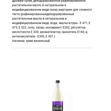
дрожжи сухие, дезодорированное рафинированное
растительное масло в натуральном и
модифицированном виде.сахар.маргарин для слоеного
теста (рафинированныедезодорированные
растительные масла в натуральном и
модифицированном виде; вода; эмульгаторы - Е 471, Е
475, Е 322; соль; сахар; консервант Е202; регулятор
кислотности Е 330; ароматизатор; краситель Е160, а;
антиокислители - Е300, Е 307.)
Начинка: крем ванильный