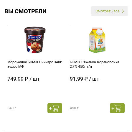
ВЫ СМОТРЕЛИ
Смотреть все
Мороженое БЗМЖ Сникерс 340г
БЗМЖ Ряженка Кореновочка
ведро МФ
2,7% 450г т/п
749.99 ₽ / шт
91.99 ₽ / шт
340 г
450 г