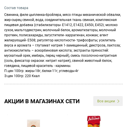
Состав товара
Свинина, филе цыпленка-бройлера, мясо птицы механической обвалки,
жир-сырец свиной, вода, соединительная ткань свиная, комплексная
пищевая добавка (стабилизаторы- Е1412, Е1422, Е450i, Е452i; молоко
сухое, мальтодекстрин, молочный белок, ароматизаторы, молочный
протеин, полисахариды, загустители- каррагинан, конжак; агент
желирующий- Е508; регулятор кислотности- трифосфаты; усилитель
вкуса и аромата – глутамат натрия 1-замещенный; декстроза, лактоза;
антиокислитель – аскорбиновая кислота; экстракты пряностей:
мускатный орех, имбирь, перец черный), смесь посолочно-нитритная
(соль, фиксатор окраски: нитрит натрия), свиной животный белок,
говядина, пищевой краситель - кармины.
П.цен 100гр: жиры-18г, белки-11г, углеводы-4г
Э.цен 100гр: 220 Ккал
АКЦИИ В МАГАЗИНАХ СЕТИ
Все акции