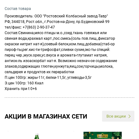
Состав товара
Производитель: ООО "Ростовский Колбасный завод-Тавр"
РФ, 344018, Рост.обл., г.Ростов-на-Дону, пр.Буденовский 99
тел/факс: +7(863) 2-90-37-47
Состав:Свинина,мясо птицы м.о.,соед.ткань говяжья или
свиная вода,крахмал карт.,пос.смесь(соль пов.пищ.,фиксатор
окраски нитрит нат-я),соевый белок,ком.пищ.добавка(стаб-ор
пироф-ты,рег.кис-ти-трифосфат,сливки сухие,экс-ты специй:
перец чер.,муск.орех,ус.вкуса и аромата-глутамат натрия,
антиок-ль изоаскорбат нат-я. Возможно незнач-ое содержание
злаков,содержащих глютен,кунжута,яиц,сои,горчицы,молока,
сельдерея и продуктов их переработки
П.цен 100гр: жиры-11г, белки-11,5г, углеводы-3,5г
Э.цен 100гр: 160 Ккал
Хранить при t 0+6
АКЦИИ В МАГАЗИНАХ СЕТИ
Все акции