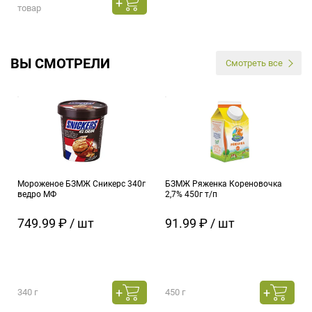
товар
ВЫ СМОТРЕЛИ
Смотреть все
Мороженое БЗМЖ Сникерс 340г
БЗМЖ Ряженка Кореновочка
ведро МФ
2,7% 450г т/п
749.99 ₽ / шт
91.99 ₽ / шт
340 г
450 г