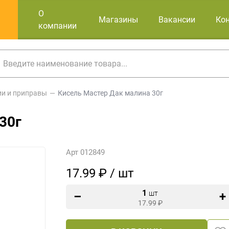
О
Магазины
Вакансии
Ко
компании
ии и приправы
Кисель Мастер Дак малина 30г
30г
Арт 012849
17.99 ₽ / шт
1
шт
17.99
₽