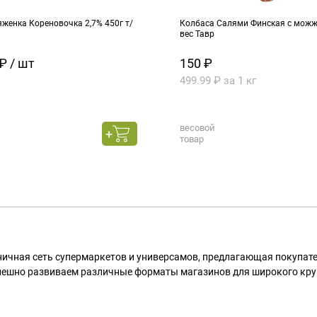
женка Кореновочка 2,7% 450г т/
Колбаса Салями Финская с можже
вес Тавр
₽ / шт
150 ₽
499.99 ₽ за 1 кг
весовой
товар
ничная сеть супермаркетов и универсамов, предлагающая покупа
пешно развиваем различные форматы магазинов для широкого кру