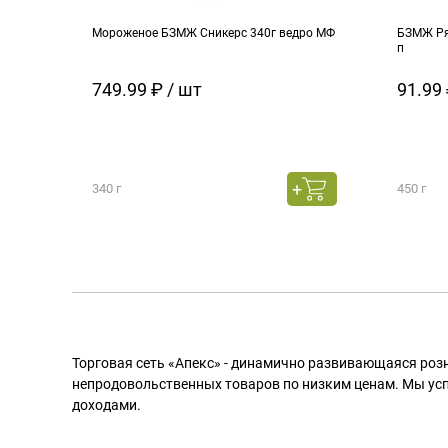
Мороженое БЗМЖ Сникерс 340г ведро МФ
БЗМЖ Ря
п
749.99 ₽ / шт
91.99 
340 г
450 г
Торговая сеть «Апекс» - динамично развивающаяся роз
непродовольственных товаров по низким ценам. Мы ус
доходами.