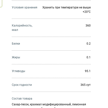
Условия хранения
Хранить при температуре не выше
+20°C
Калорийность,
360
ккал
Белки
0.2
Жиры
0.1
Углеводы
95.1
Cрок годности
365 сут
Состав товара
Сахар-песок, крахмал модифицированный, лимонная