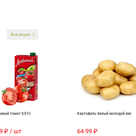
И
Все акции
имый томат 0,97л
Картофель белый молодой вес
9 ₽ / шт
64.99 ₽