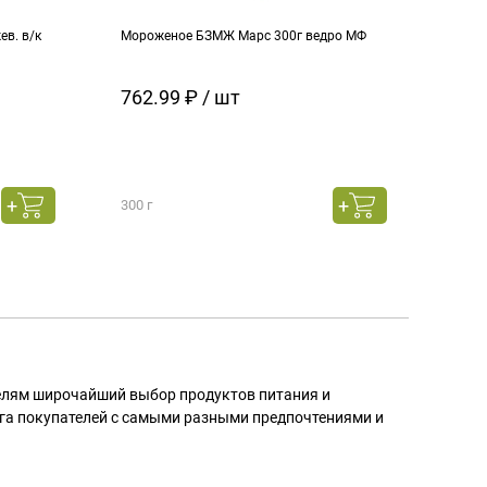
в. в/к
Мороженое БЗМЖ Марс 300г ведро МФ
Моро
кара
762.99 ₽ / шт
129
300 г
130 г
телям широчайший выбор продуктов питания и
га покупателей с самыми разными предпочтениями и