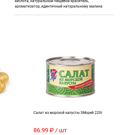
кислота, натуральный пищевой краситель,
ароматизатор, идентичный натуральному малина
Салат из морской капусты 5Морей 220г
Сердц
86.99 ₽ / шт
439