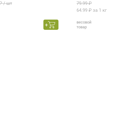
₽ / шт
79.99 ₽
64.99 ₽ за 1 кг
весовой
товар