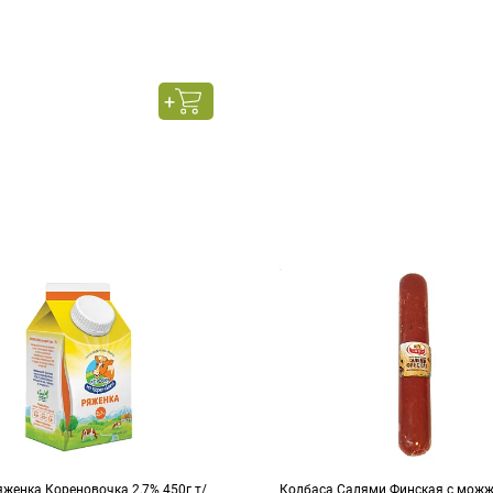
женка Кореновочка 2,7% 450г т/
Колбаса Салями Финская с можже