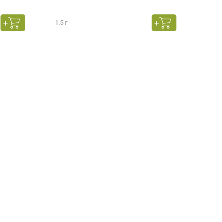
1.5 г
45 г