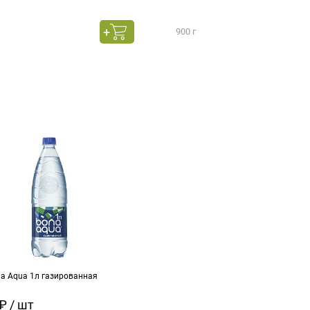
900 г
na Aqua 1л газированная
₽ / шт