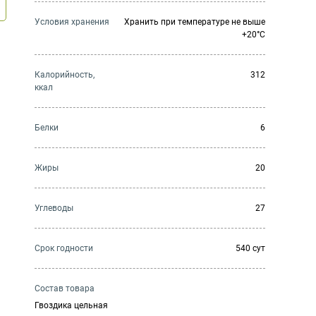
Условия хранения
Хранить при температуре не выше
+20°C
Калорийность,
312
ккал
Белки
6
Жиры
20
Углеводы
27
Cрок годности
540 сут
Состав товара
Гвоздика цельная