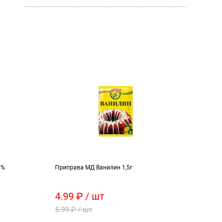
5%
Приправа МД Ванилин 1,5г
Желе 
4.99 ₽ / шт
23.
5.99 ₽ / шт
54.9