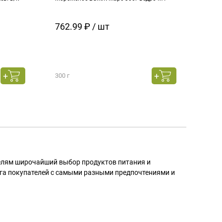
кара
762.99 ₽ / шт
129
300 г
130 г
телям широчайший выбор продуктов питания и
га покупателей с самыми разными предпочтениями и