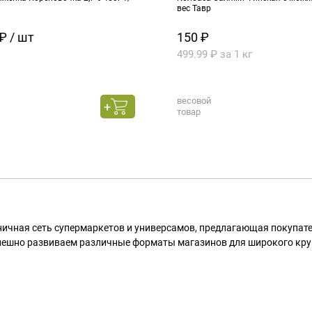
вес Тавр
₽ / шт
150 ₽
499.99 ₽ за 1 кг
весовой
товар
ничная сеть супермаркетов и универсамов, предлагающая покупа
пешно развиваем различные форматы магазинов для широкого кру