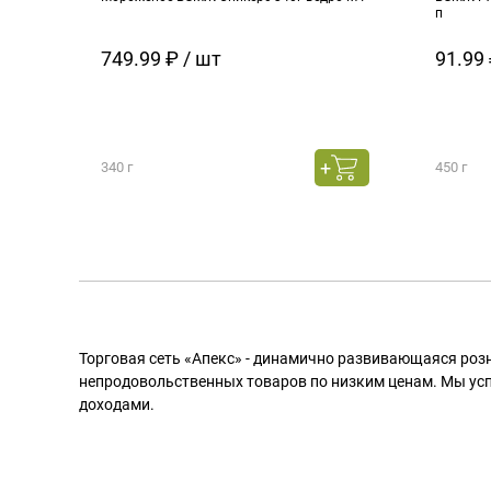
п
749.99 ₽ / шт
91.99 
340 г
450 г
Торговая сеть «Апекс» - динамично развивающаяся роз
непродовольственных товаров по низким ценам. Мы ус
доходами.