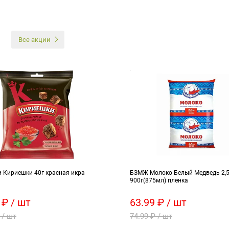
И
Все акции
и Кириешки 40г красная икра
БЗМЖ Молоко Белый Медведь 2,
900г(875мл) пленка
 ₽ / шт
63.99 ₽ / шт
 / шт
74.99 ₽ / шт