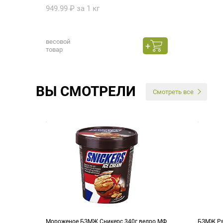
949.99 ₽ за 1 кг
весовой
товар
ВЫ СМОТРЕЛИ
Смотреть все
Мороженое БЗМЖ Сникерс 340г ведро МФ
БЗМЖ Ря