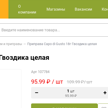
О
Магазины
Вакансии
Ко
компании
ии и приправы
Приправа Capo di Gusto 18г Гвоздика целая
 Гвоздика целая
Арт 107784
95.99 ₽ / шт
109.99 ₽/ шт
1
шт
95.99
₽