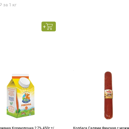
₽ за 1 кг
женка Кореновочка 2,7% 450г т/
Колбаса Салями Финская с можже