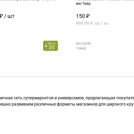
вес Тавр
₽ / шт
150 ₽
499.99 ₽ за 1 кг
весовой
товар
ничная сеть супермаркетов и универсамов, предлагающая покупа
пешно развиваем различные форматы магазинов для широкого кру