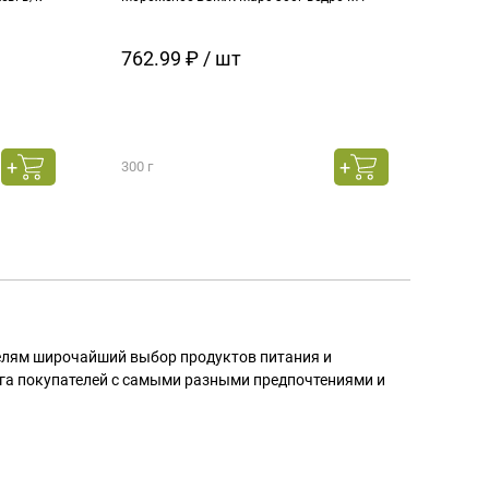
кара
762.99 ₽ / шт
129
300 г
130 г
телям широчайший выбор продуктов питания и
га покупателей с самыми разными предпочтениями и