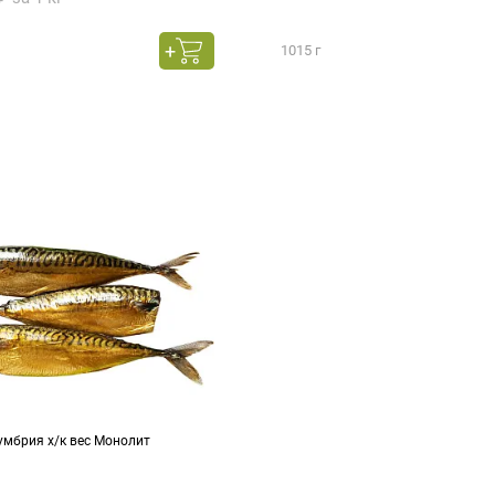
1015 г
умбрия х/к вес Монолит