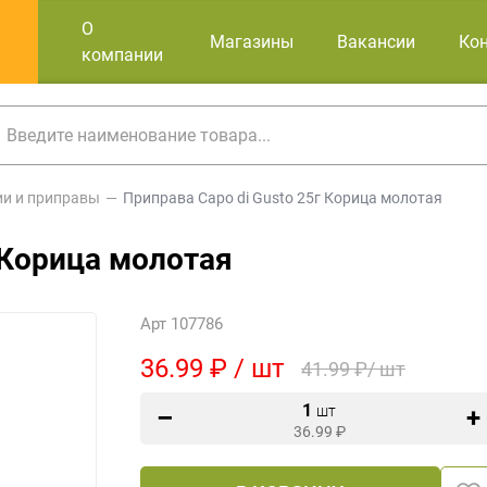
О
Магазины
Вакансии
Ко
компании
ии и приправы
Приправа Capo di Gusto 25г Корица молотая
 Корица молотая
Арт 107786
36.99 ₽ / шт
41.99 ₽/ шт
1
шт
36.99
₽