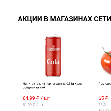
АКЦИИ В МАГАЗИНАХ СЕТ
г
Напиток газ. из Черноголовки 0,33л Кола
Помидор
ориджинал ж/б
64.99 ₽ / шт
65 ₽
81.99 ₽ / шт
75 ₽
129.99 