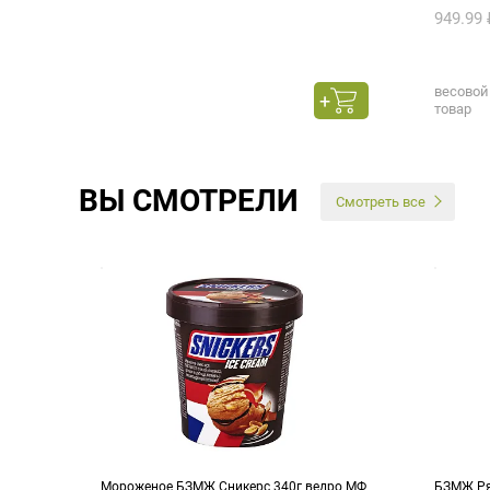
949.99 
весовой
товар
ВЫ СМОТРЕЛИ
Смотреть все
Мороженое БЗМЖ Сникерс 340г ведро МФ
БЗМЖ Ря