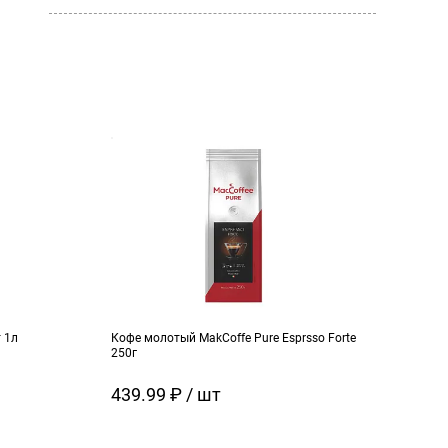
 1л
Кофе молотый MakCoffe Pure Esprsso Forte
Яблок
250г
439.99 ₽ / шт
95 
110 
189.