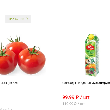
И
Все акции
ы Акция вес
Сок Сады Придонья мультифрукт
99.99 ₽ / шт
119.99 ₽ / шт
₽ за 1 кг