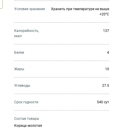
Условия хранения
Хранить при температуре не выше
+20°C
Калорийность,
137
ккал
Белки
4
Жиры
10
Углеводы
27.5
Cрок годности
540 сут
Состав товара
Корица молотая