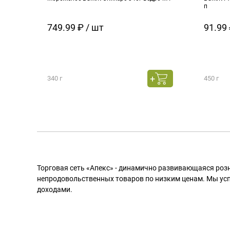
п
749.99 ₽ / шт
91.99 
340 г
450 г
Торговая сеть «Апекс» - динамично развивающаяся роз
непродовольственных товаров по низким ценам. Мы ус
доходами.