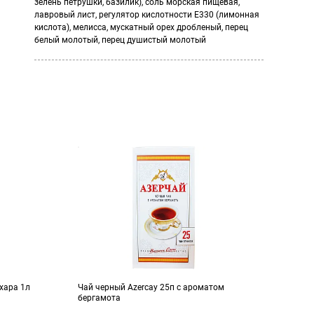
зелень петрушки, базилик), соль морская пищевая,
лавровый лист, регулятор кислотности Е330 (лимонная
кислота), мелисса, мускатный орех дробленый, перец
белый молотый, перец душистый молотый
ахара 1л
Чай черный Azercay 25п с ароматом
Перси
бергамота