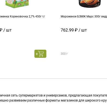
женка Кореновочка 2,7% 450г т/
Мороженое БЗМЖ Марс 300г вед
₽ / шт
762.99 ₽ / шт
300 г
ничная сеть супермаркетов и универсамов, предлагающая покупа
пешно развиваем различные форматы магазинов для широкого кру