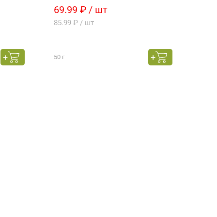
69.99 ₽ / шт
81 
85.99 ₽ / шт
90 ₽
269.
весо
50 г
това