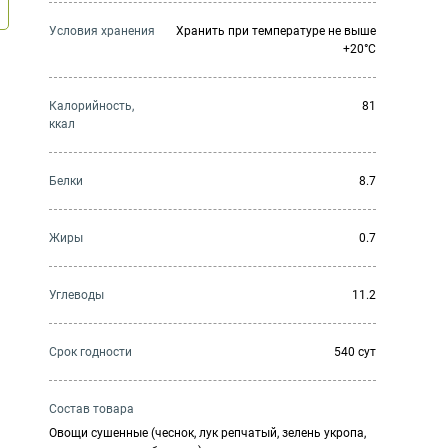
Условия хранения
Хранить при температуре не выше
+20°C
Калорийность,
81
ккал
Белки
8.7
Жиры
0.7
Углеводы
11.2
Cрок годности
540 сут
Состав товара
Овощи сушенные (чеснок, лук репчатый, зелень укропа,