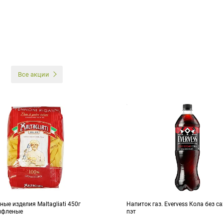
И
Все акции
ые изделия Maltagliati 450г
Напиток газ. Evervess Кола без с
ифленые
пэт