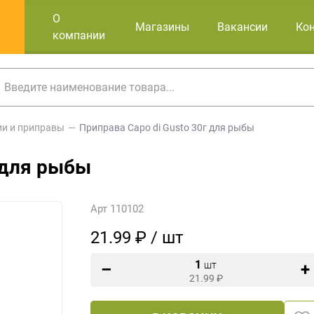
О
Магазины
Вакансии
Ко
компании
ии и приправы
Приправа Capo di Gusto 30г для рыбы
 для рыбы
Арт 110102
21.99 ₽ / шт
1
шт
21.99
₽