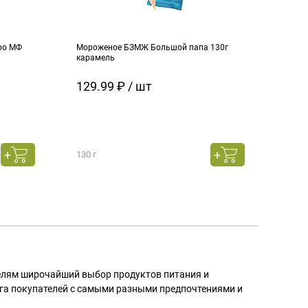
ро МФ
Мороженое БЗМЖ Большой папа 130г
Моро
карамель
ч.см
129.99 ₽ / шт
129
130 г
130 г
телям широчайший выбор продуктов питания и
га покупателей с самыми разными предпочтениями и