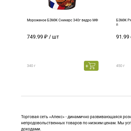
Мороженое БЗМЖ Сникерс 340г ведро МФ
БЗМЖ Ря
п
749.99 ₽ / шт
91.99 
340 г
450 г
Торговая сеть «Апекс» - динамично развивающаяся роз
непродовольственных товаров по низким ценам. Мы ус
доходами.