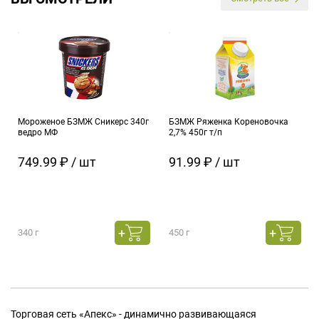
Мороженое БЗМЖ Сникерс 340г
БЗМЖ Ряженка Кореновочка
ведро МФ
2,7% 450г т/п
749.99 ₽ / шт
91.99 ₽ / шт
340 г
450 г
Торговая сеть «Апекс» - динамично развивающаяся