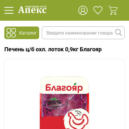
Каталог
Печень ц/б охл. лоток 0,9кг Благояр