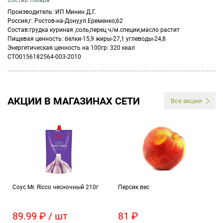
Состав товара
Производитель: ИП Минин Д.Г.
Россия,г. Ростов-на-Дону,ул.Еременко,62
Состав:грудка куриная ,соль,перец ч/м.специи,масло растит
Пищевая ценность: белки-15,9 жиры-27,1 углеводы-24,8
Энергетическая ценность на 100гр: 320 ккал
СТО0156182564-003-2010
АКЦИИ В МАГАЗИНАХ СЕТИ
Все акции
Соус Mr. Ricco чесночный 210г
Персик вес
89.99 ₽ / шт
81 ₽