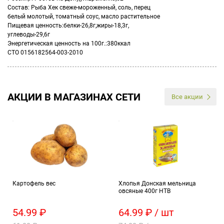
Состав: Рыба Хек свеже-мороженный, соль, перец
белый молотый, томатный соус, масло растительное
Пищевая ценность:белки-26,8г,жиры-18,3г,
углеводы-29,6г
Энергетическая ценность на 100г.:380ккал
СТО 0156182564-003-2010
АКЦИИ В МАГАЗИНАХ СЕТИ
Все акции
Картофель вес
Хлопья Донская мельница
овсяные 400г НТВ
54.99 ₽
64.99 ₽ / шт