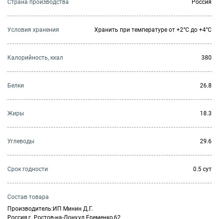
Страна производства
Россия
Условия хранения
Хранить при температуре от +2°С до +4°С
Калорийность, ккал
380
Белки
26.8
Жиры
18.3
Углеводы
29.6
Cрок годности
0.5 сут
Состав товара
Производитель:ИП Минин Д.Г.
Россия,г. Ростов-на-Дону,ул.Еременко,62