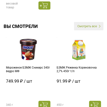
весовой
товар
ВЫ СМОТРЕЛИ
Смотреть все
Мороженое БЗМЖ Сникерс 340г
БЗМЖ Ряженка Кореновочка
ведро МФ
2,7% 450г т/п
749.99 ₽ / шт
91.99 ₽ / шт
340 г
450 г