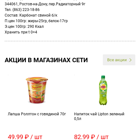
344061, Ростов-на-Дону, пер.Радиаторный 9г
Тел. (863) 223-18-86
Состав: Карбонат свиной б/к
П.цен 100гр: жиры-25гр, белок-17гр
Э.цен 100гр: 290 Ккал
Хранить при t 0+4
АКЦИИ В МАГАЗИНАХ СЕТИ
Все акции
Лапша Роллтон с говядиной 70г
Напиток чай Lipton зеленый
0,5л
49.99 ₽ / шт
82.99 ₽ / шт