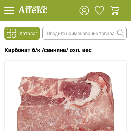
Каталог
Карбонат б/к /свинина/ охл. вес