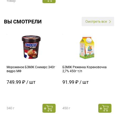
товар
ВЫ СМОТРЕЛИ
Смотреть все
Мороженое БЗМЖ Сникерс 340г
БЗМЖ Ряженка Кореновочка
ведро МФ
2,7% 450г т/п
749.99 ₽ / шт
91.99 ₽ / шт
340 г
450 г