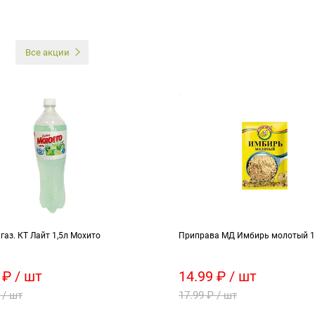
И
Все акции
газ. КТ Лайт 1,5л Мохито
Приправа МД Имбирь молотый 1
 ₽ / шт
14.99 ₽ / шт
 / шт
17.99 ₽ / шт