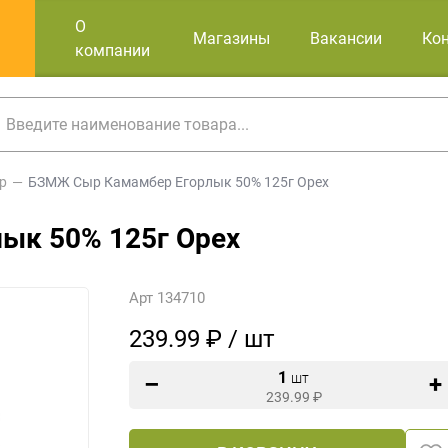
О
Магазины
Вакансии
Ко
компании
р
БЗМЖ Сыр Камамбер Егорлык 50% 125г Орех
ык 50% 125г Орех
Арт 134710
239.99 ₽ / шт
1
шт
239.99
₽