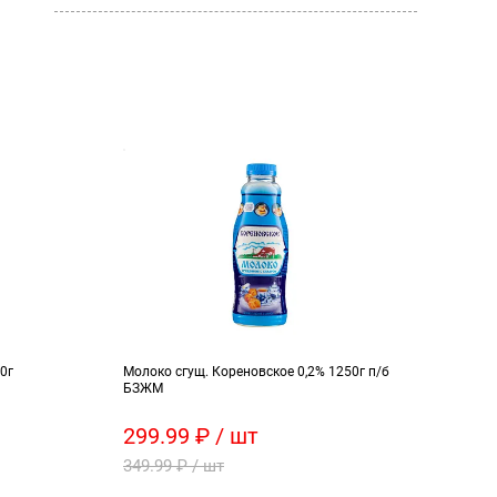
0г
Молоко сгущ. Кореновское 0,2% 1250г п/б
Суп 
БЗЖМ
299.99 ₽ / шт
26.
349.99 ₽ / шт
31.9