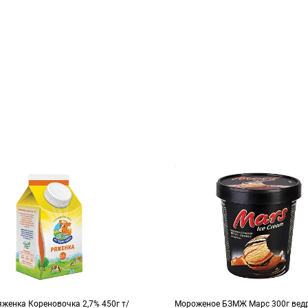
женка Кореновочка 2,7% 450г т/
Мороженое БЗМЖ Марс 300г вед