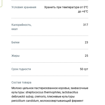
Условия хранения
Хранить при температуре от 0°С
до +6°С
Калорийность,
317
ккал
Белки
23
Жиры
25
Cрок годности
50 сут
Состав товара
Молоко цельное пастеризованное коровье, заквасочные
культуры: streptococcus thermophiles, lactobacillus
delbrueckii subsp, cremoris, плесневые культуры
penicillium candidum, молокосвертывающий фермент