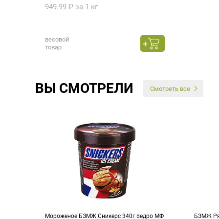
949.99 ₽ за 1 кг
весовой
товар
ВЫ СМОТРЕЛИ
Смотреть все
Мороженое БЗМЖ Сникерс 340г ведро МФ
БЗМЖ Ря