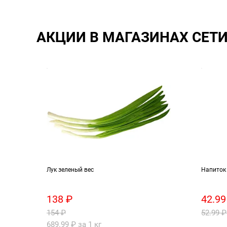
АКЦИИ В МАГАЗИНАХ СЕТ
ны
Лук зеленый вес
Напиток 
138 ₽
42.99
154 ₽
52.99 ₽
689.99 ₽ за 1 кг