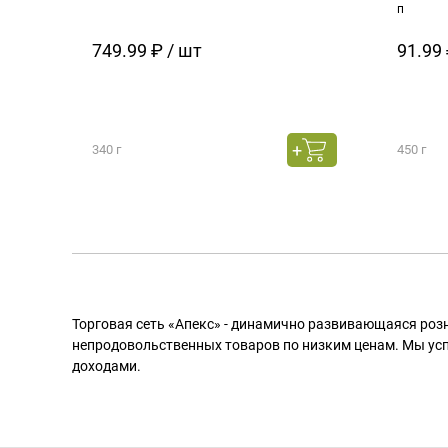
п
749.99 ₽ / шт
91.99 
340 г
450 г
Торговая сеть «Апекс» - динамично развивающаяся роз
непродовольственных товаров по низким ценам. Мы ус
доходами.