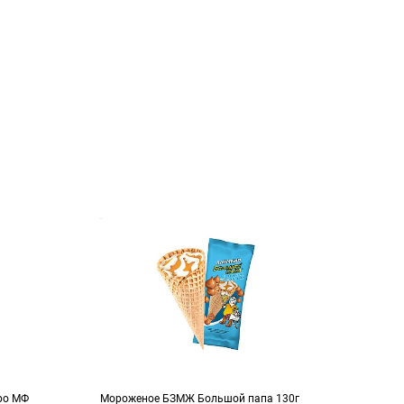
ро МФ
Мороженое БЗМЖ Большой папа 130г
Моро