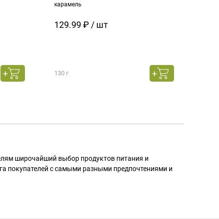
карамель
ч.см
129.99 ₽ / шт
129
130 г
130 г
телям широчайший выбор продуктов питания и
га покупателей с самыми разными предпочтениями и