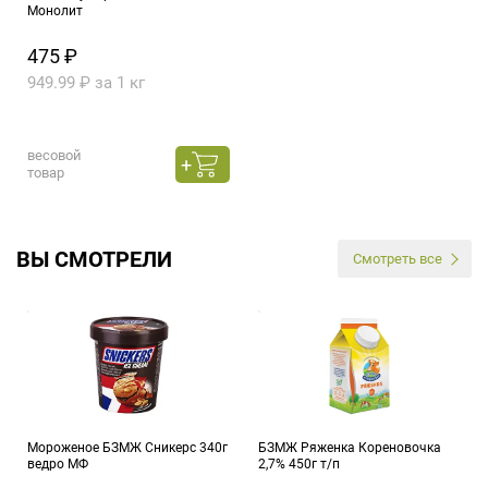
Монолит
475 ₽
949.99 ₽ за 1 кг
весовой
товар
ВЫ СМОТРЕЛИ
Смотреть все
Мороженое БЗМЖ Сникерс 340г
БЗМЖ Ряженка Кореновочка
ведро МФ
2,7% 450г т/п