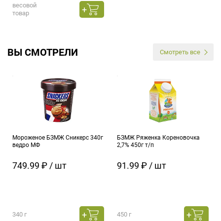
весовой
товар
ВЫ СМОТРЕЛИ
Смотреть все
Мороженое БЗМЖ Сникерс 340г
БЗМЖ Ряженка Кореновочка
ведро МФ
2,7% 450г т/п
749.99 ₽ / шт
91.99 ₽ / шт
340 г
450 г