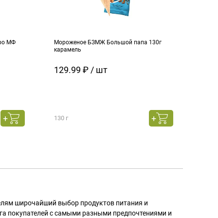
ро МФ
Мороженое БЗМЖ Большой папа 130г
Моро
карамель
ч.см
129.99 ₽ / шт
129
130 г
130 г
телям широчайший выбор продуктов питания и
га покупателей с самыми разными предпочтениями и