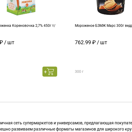
женка Кореновочка 2,7% 450г т/
Мороженое БЗМЖ Марс 300г вед
₽ / шт
762.99 ₽ / шт
300 г
ничная сеть супермаркетов и универсамов, предлагающая покупа
пешно развиваем различные форматы магазинов для широкого кру