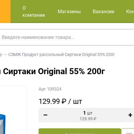
О
Магазины
Вакансии
Ко
компании
р
СЗМЖ Продукт рассольный Сиртаки Original 55% 200г
иртаки Original 55% 200г
Арт 109324
129.99 ₽ / шт
1
шт
129.99
₽