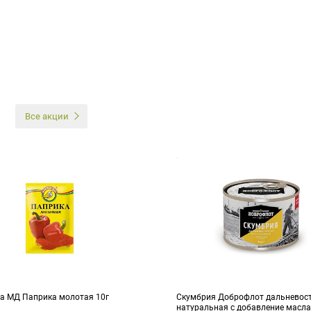
И
Все акции
а МД Паприка молотая 10г
Скумбрия Доброфлот дальневос
натуральная с добавление масла