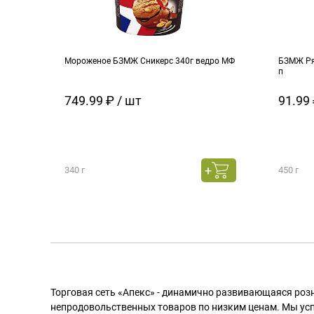
Мороженое БЗМЖ Сникерс 340г ведро МФ
БЗМЖ Ря
п
749.99 ₽ / шт
91.99 
340 г
450 г
Торговая сеть «Апекс» - динамично развивающаяся роз
непродовольственных товаров по низким ценам. Мы ус