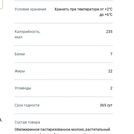
Условия хранения
Хранить при температуре от +2°С
до +6°С
Калорийность,
235
ккал
Белки
7
Жиры
22
Углеводы
2
Cрок годности
365 сут
,
Состав товара
Обезжиренное пастеризованное молоко, растительный