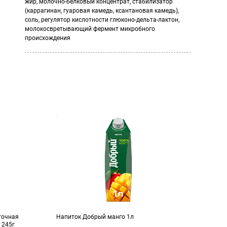
жир, молочно-белковый концентрат, стабилизатор
(каррагинан, гуаровая камедь, ксантановая камедь),
соль, регулятор кислотности глюконо-дельта-лактон,
молокосвретывающий фермент микробного
происхождения
точная
Напиток Добрый манго 1л
Лук з
 245г