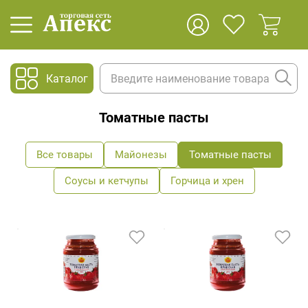
Каталог
Томатные пасты
Все товары
Майонезы
Томатные пасты
Соусы и кетчупы
Горчица и хрен