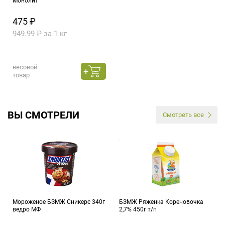
Монолит
475 ₽
949.99 ₽ за 1 кг
весовой
товар
ВЫ СМОТРЕЛИ
Смотреть все
Мороженое БЗМЖ Сникерс 340г
БЗМЖ Ряженка Кореновочка
ведро МФ
2,7% 450г т/п