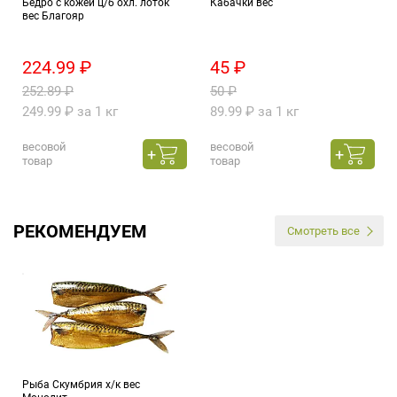
Бедро с кожей ц/б охл. лоток
Кабачки вес
вес Благояр
224.99 ₽
45 ₽
252.89 ₽
50 ₽
249.99 ₽ за 1 кг
89.99 ₽ за 1 кг
весовой
весовой
товар
товар
РЕКОМЕНДУЕМ
Смотреть все
Рыба Скумбрия х/к вес