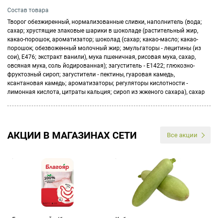
Состав товара
Творог обезжиренный, нормализованные сливки, наполнитель (вода;
сахар; хрустящие злаковые шарики в шоколаде (растительный жир,
какао-порошок, ароматизатор; шоколад (сахар; какао-масло; какао-
порошок; обезвоженный молочный жир; эмульгаторы - лецитины (из
сои), Е476; экстракт ванили), мука пшеничная, рисовая мука, сахар,
овсяная мука, соль йодированная); загуститель - Е1422; глюкозно-
фруктозный сироп; загустители - пектины, гуаровая камедь,
ксантановая камедь; ароматизаторы; регуляторы кислотности -
лимонная кислота, цитраты кальция; сироп из жженого сахара), сахар
АКЦИИ В МАГАЗИНАХ СЕТИ
Все акции