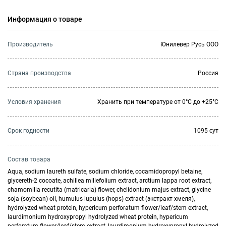
Информация о товаре
Производитель
Юнилевер Русь ООО
Страна производства
Россия
Условия хранения
Хранить при температуре от 0°С до +25°С
Cрок годности
1095 сут
Состав товара
Aqua, sodium laureth sulfate, sodium chloride, cocamidopropyl betaine,
glycereth-2 cocoate, achillea millefolium extract, arctium lappa root extract,
chamomilla recutita (matricaria) flower, chelidonium majus extract, glycine
soja (soybean) oil, humulus lupulus (hops) extract (экстракт хмеля),
hydrolyzed wheat protein, hypericum perforatum flower/leaf/stem extract,
laurdimonium hydroxypropyl hydrolyzed wheat protein, hypericum