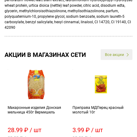
perforatum flower/leaf/stem extract, laurdimonium hydroxypropyl hydrolyzed
wheat protein, urtica dioica (nettle) leaf powder, citric acid, disodium edta,
glycerin, methylchloroisothiazolinone, methylisothiazolinone, parfum,
polyquaternium-10, propylene glycol, sodium benzoate, sodium laureth-5
carboxylate, benzyl salicylate, hexyl cinnamal, linalool, CI 14720, CI 19140, CI
42090
АКЦИИ В МАГАЗИНАХ СЕТИ
Все акции
Макаронные изделия Донская
Приправа МДПерец красный
мельница 450г Вермишель
молотый 10г
28.99 ₽ / шт
3.99 ₽ / шт