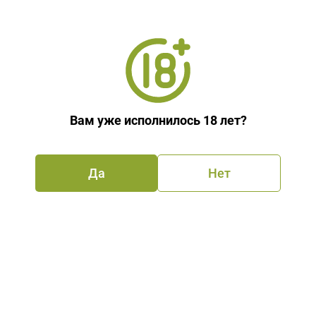
Каталог
Виски
Вам уже исполнилось 18 лет?
Собственное производство
Да
Нет
Молочные продукты и яйца
Овощи и фрукты
Мясные продукты
Колбаса,сосиски,деликатесы
Рыба, морепродукты
Замороженные продукты
Хлеб и выпечка
Бакалея
Масло, приправы, специи
Соусы, кетчуп,майонез