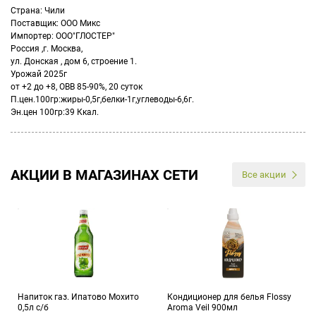
Страна: Чили
Поставщик: ООО Микс
Импортер: ООО"ГЛОСТЕР"
Россия ,г. Москва,
ул. Донская , дом 6, строение 1.
Урожай 2025г
от +2 до +8, ОВВ 85-90%, 20 суток
П.цен.100гр:жиры-0,5г,белки-1г,углеводы-6,6г.
Эн.цен 100гр:39 Ккал.
АКЦИИ В МАГАЗИНАХ СЕТИ
Все акции
Напиток газ. Ипатово Мохито
Кондиционер для белья Flossy
0,5л с/б
Aroma Veil 900мл