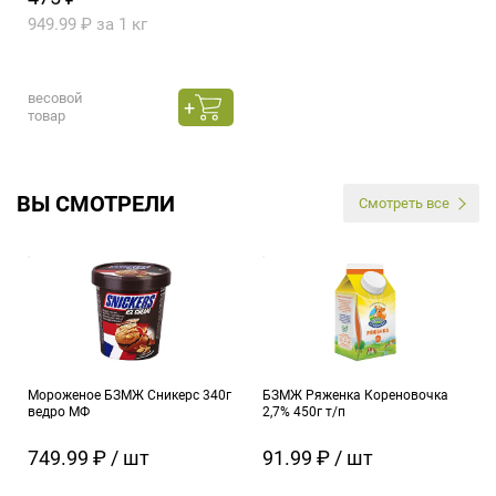
949.99 ₽ за 1 кг
весовой
товар
ВЫ СМОТРЕЛИ
Смотреть все
Мороженое БЗМЖ Сникерс 340г
БЗМЖ Ряженка Кореновочка
ведро МФ
2,7% 450г т/п
749.99 ₽ / шт
91.99 ₽ / шт