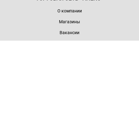
О компании
Магазины
Вакансии
Контакты
ПОКУПАТЕЛЮ
Как мы работаем
Доставка и оплата
Помощь
Оферта
Политика конфиденциальности
+7 (928) 102-43-00