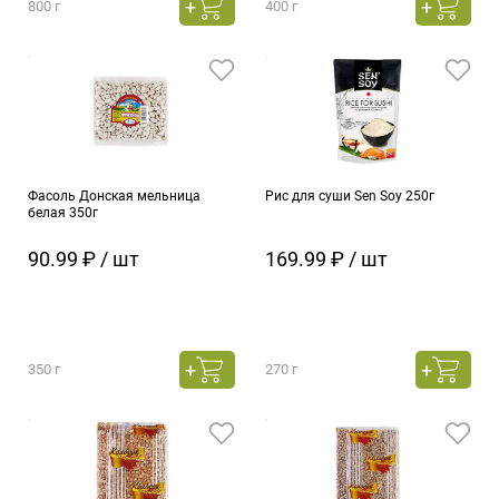
800 г
400 г
Фасоль Донская мельница
Рис для суши Sen Soy 250г
белая 350г
90.99 ₽ / шт
169.99 ₽ / шт
350 г
270 г